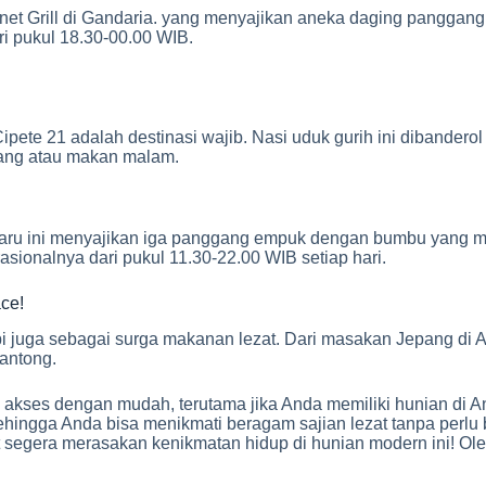
illnet Grill di Gandaria. yang menyajikan aneka daging pangga
ari pukul 18.30-00.00 WIB.
pete 21 adalah destinasi wajib. Nasi uduk gurih ini dibandero
siang atau makan malam.
Baru ini menyajikan iga panggang empuk dengan bumbu yang m
sionalnya dari pukul 11.30-22.00 WIB setiap hari.
ace!
tapi juga sebagai surga makanan lezat. Dari masakan Jepang di
antong.
kses dengan mudah, terutama jika Anda memiliki hunian di An
hingga Anda bisa menikmati beragam sajian lezat tanpa perlu 
 segera merasakan kenikmatan hidup di hunian modern ini! Ol