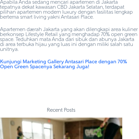
Apabila Anda sedang mencari apartemen di Jakarta
tepatnya dekat kawasan CBD Jakarta Selatan, terdapat
pilihan apartemen modern luxury dengan fasilitas lengkap
bertema smart living yakni Antasari Place.
Apartemen daerah Jakarta yang akan dilengkapi area kuliner
berkonsep Lifestyle Retail yang menghadap 70% open green
space. Teduhkan mata Anda dari sibuk dan abunya Jakarta
di area terbuka hijau yang luas ini dengan miliki salah satu
unitnya.
Kunjungi Marketing Gallery Antasari Place dengan 70%
Open Green Spacenya Sekarang Juga!
Recent Posts