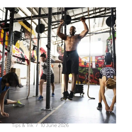
Tips & Trik
10 June 2026