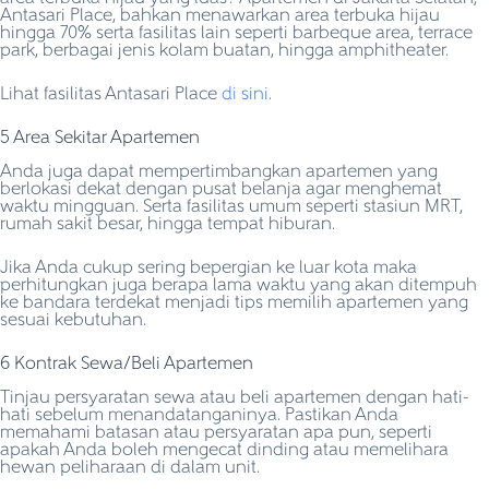
Antasari Place, bahkan menawarkan area terbuka hijau
hingga 70% serta fasilitas lain seperti barbeque area, terrace
park, berbagai jenis kolam buatan, hingga amphitheater.
Lihat fasilitas Antasari Place
di sini
.
5 Area Sekitar Apartemen
Anda juga dapat mempertimbangkan apartemen yang
berlokasi dekat dengan pusat belanja agar menghemat
waktu mingguan. Serta fasilitas umum seperti stasiun MRT,
rumah sakit besar, hingga tempat hiburan.
Jika Anda cukup sering bepergian ke luar kota maka
perhitungkan juga berapa lama waktu yang akan ditempuh
ke bandara terdekat menjadi tips memilih apartemen yang
sesuai kebutuhan.
6 Kontrak Sewa/Beli Apartemen
Tinjau persyaratan sewa atau beli apartemen dengan hati-
hati sebelum menandatanganinya. Pastikan Anda
memahami batasan atau persyaratan apa pun, seperti
apakah Anda boleh mengecat dinding atau memelihara
hewan peliharaan di dalam unit.