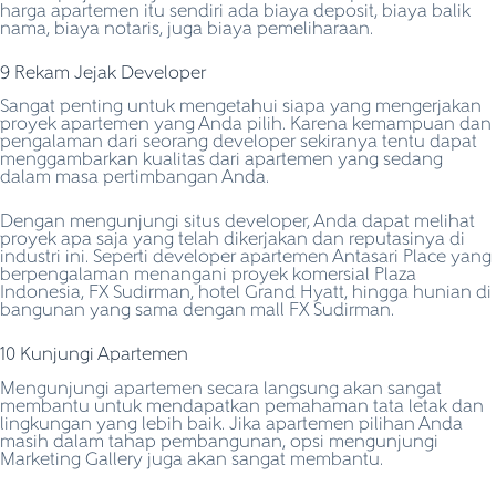
harga apartemen itu sendiri ada biaya deposit, biaya balik
nama, biaya notaris, juga biaya pemeliharaan.
9 Rekam Jejak Developer
Sangat penting untuk mengetahui siapa yang mengerjakan
proyek apartemen yang Anda pilih. Karena kemampuan dan
pengalaman dari seorang developer sekiranya tentu dapat
menggambarkan kualitas dari apartemen yang sedang
dalam masa pertimbangan Anda.
Dengan mengunjungi situs developer, Anda dapat melihat
proyek apa saja yang telah dikerjakan dan reputasinya di
industri ini. Seperti developer apartemen Antasari Place yang
berpengalaman menangani proyek komersial Plaza
Indonesia, FX Sudirman, hotel Grand Hyatt, hingga hunian di
bangunan yang sama dengan mall FX Sudirman.
10 Kunjungi Apartemen
Mengunjungi apartemen secara langsung akan sangat
membantu untuk mendapatkan pemahaman tata letak dan
lingkungan yang lebih baik. Jika apartemen pilihan Anda
masih dalam tahap pembangunan, opsi mengunjungi
Marketing Gallery juga akan sangat membantu.