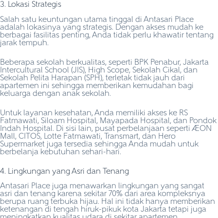
3. Lokasi Strategis
Salah satu keuntungan utama tinggal di Antasari Place
adalah lokasinya yang strategis. Dengan akses mudah ke
berbagai fasilitas penting, Anda tidak perlu khawatir tentang
jarak tempuh.
Beberapa sekolah berkualitas, seperti BPK Penabur, Jakarta
Intercultural School (JIS), High Scope, Sekolah Cikal, dan
Sekolah Pelita Harapan (SPH), terletak tidak jauh dari
apartemen ini sehingga memberikan kemudahan bagi
keluarga dengan anak sekolah.
Untuk layanan kesehatan, Anda memiliki akses ke RS
Fatmawati, Siloam Hospital, Mayapada Hospital, dan Pondok
Indah Hospital. Di sisi lain, pusat perbelanjaan seperti AEON
Mall, CITOS, Lotte Fatmawati, Transmart, dan Hero
Supermarket juga tersedia sehingga Anda mudah untuk
berbelanja kebutuhan sehari-hari.
4. Lingkungan yang Asri dan Tenang
Antasari Place juga menawarkan lingkungan yang sangat
asri dan tenang karena sekitar 70% dari area kompleksnya
berupa ruang terbuka hijau. Hal ini tidak hanya memberikan
ketenangan di tengah hiruk-pikuk kota Jakarta tetapi juga
meningkatkan kualitas udara di sekitar apartemen.