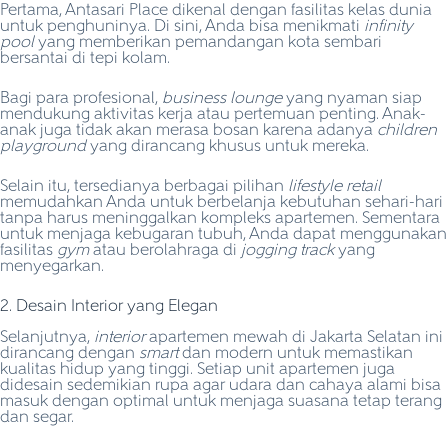
Pertama, Antasari Place dikenal dengan fasilitas kelas dunia
untuk penghuninya. Di sini, Anda bisa menikmati
infinity
pool
yang memberikan pemandangan kota sembari
bersantai di tepi kolam.
Bagi para profesional,
business lounge
yang nyaman siap
mendukung aktivitas kerja atau pertemuan penting. Anak-
anak juga tidak akan merasa bosan karena adanya
children
playground
yang dirancang khusus untuk mereka.
Selain itu, tersedianya berbagai pilihan
lifestyle retail
memudahkan Anda untuk berbelanja kebutuhan sehari-hari
tanpa harus meninggalkan kompleks apartemen. Sementara
untuk menjaga kebugaran tubuh, Anda dapat menggunakan
fasilitas
gym
atau berolahraga di
jogging track
yang
menyegarkan.
2. Desain Interior yang Elegan
Selanjutnya,
interior
apartemen mewah di Jakarta Selatan ini
dirancang dengan
smart
dan modern untuk memastikan
kualitas hidup yang tinggi. Setiap unit apartemen juga
didesain sedemikian rupa agar udara dan cahaya alami bisa
masuk dengan optimal untuk menjaga suasana tetap terang
dan segar.