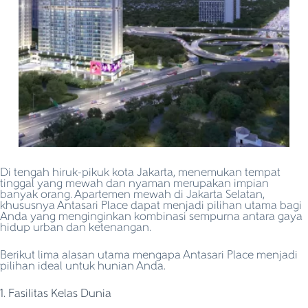
Di tengah hiruk-pikuk kota Jakarta, menemukan tempat
tinggal yang mewah dan nyaman merupakan impian
banyak orang. Apartemen mewah di Jakarta Selatan,
khususnya Antasari Place dapat menjadi pilihan utama bagi
Anda yang menginginkan kombinasi sempurna antara gaya
hidup urban dan ketenangan.
Berikut lima alasan utama mengapa Antasari Place menjadi
pilihan ideal untuk hunian Anda.
1. Fasilitas Kelas Dunia