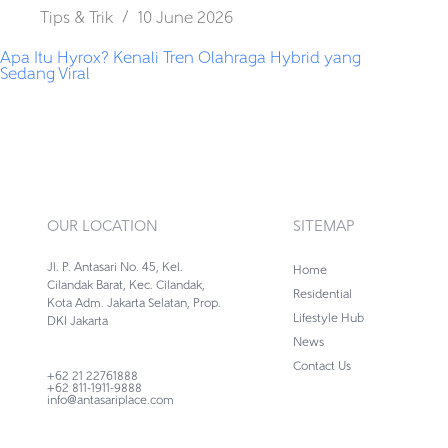
Tips & Trik
10 June 2026
Apa Itu Hyrox? Kenali Tren Olahraga Hybrid yang
Sedang Viral
OUR LOCATION
SITEMAP
Jl. P. Antasari No. 45, Kel.
Home
Cilandak Barat, Kec. Cilandak,
Residential
Kota Adm. Jakarta Selatan, Prop.
Lifestyle Hub
DKI Jakarta
News
Contact Us
+62 21 22761888
+62 811-1911-9888
info@antasariplace.com