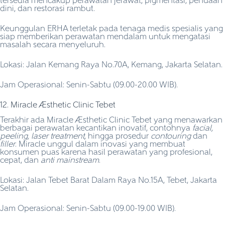
tersedia mencakup perawatan jerawat, pigmentasi, penuaan
dini, dan restorasi rambut.
Keunggulan ERHA terletak pada tenaga medis spesialis yang
siap memberikan perawatan mendalam untuk mengatasi
masalah secara menyeluruh.
Lokasi: Jalan Kemang Raya No.70A, Kemang, Jakarta Selatan.
Jam Operasional: Senin-Sabtu (09.00-20.00 WIB).
12. Miracle Aesthetic Clinic Tebet
Terakhir ada Miracle Aesthetic Clinic Tebet yang menawarkan
berbagai perawatan kecantikan inovatif, contohnya
facial,
peeling, laser treatment,
hingga prosedur
contouring
dan
filler
. Miracle unggul dalam inovasi yang membuat
konsumen puas karena hasil perawatan yang profesional,
cepat, dan
anti mainstream
.
Lokasi: Jalan Tebet Barat Dalam Raya No.15A, Tebet, Jakarta
Selatan.
Jam Operasional: Senin-Sabtu (09.00-19.00 WIB).