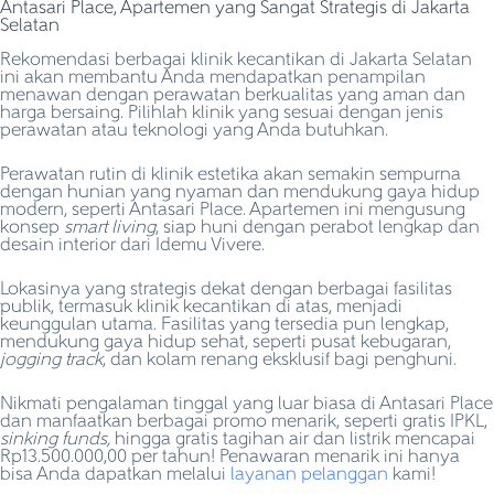
Antasari Place, Apartemen yang Sangat Strategis di Jakarta
Selatan
Rekomendasi berbagai klinik kecantikan di Jakarta Selatan
ini akan membantu Anda mendapatkan penampilan
menawan dengan perawatan berkualitas yang aman dan
harga bersaing. Pilihlah klinik yang sesuai dengan jenis
perawatan atau teknologi yang Anda butuhkan.
Perawatan rutin di klinik estetika akan semakin sempurna
dengan hunian yang nyaman dan mendukung gaya hidup
modern, seperti Antasari Place. Apartemen ini mengusung
konsep
smart living
, siap huni dengan perabot lengkap dan
desain interior dari Idemu Vivere.
Lokasinya yang strategis dekat dengan berbagai fasilitas
publik, termasuk klinik kecantikan di atas, menjadi
keunggulan utama. Fasilitas yang tersedia pun lengkap,
mendukung gaya hidup sehat, seperti pusat kebugaran,
jogging track
, dan kolam renang eksklusif bagi penghuni.
Nikmati pengalaman tinggal yang luar biasa di Antasari Place
dan manfaatkan berbagai promo menarik, seperti gratis IPKL,
sinking funds,
hingga gratis tagihan air dan listrik mencapai
Rp13.500.000,00 per tahun! Penawaran menarik ini hanya
bisa Anda dapatkan melalui
layanan pelanggan
kami!