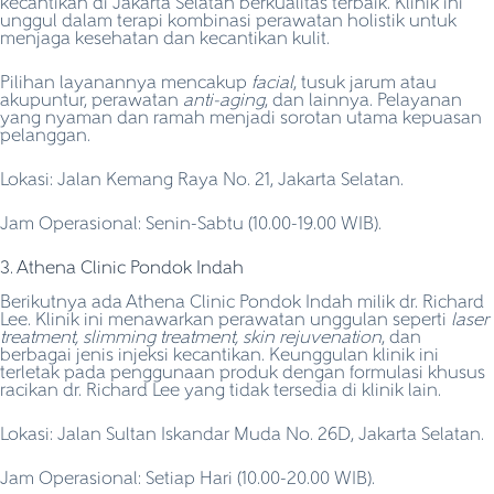
kecantikan di Jakarta Selatan berkualitas terbaik. Klinik ini
unggul dalam terapi kombinasi perawatan holistik untuk
menjaga kesehatan dan kecantikan kulit.
Pilihan layanannya mencakup
facial
, tusuk jarum atau
akupuntur, perawatan
anti-aging
, dan lainnya. Pelayanan
yang nyaman dan ramah menjadi sorotan utama kepuasan
pelanggan.
Lokasi: Jalan Kemang Raya No. 21, Jakarta Selatan.
Jam Operasional: Senin-Sabtu (10.00-19.00 WIB).
3. Athena Clinic Pondok Indah
Berikutnya ada Athena Clinic Pondok Indah milik dr. Richard
Lee. Klinik ini menawarkan perawatan unggulan seperti
laser
treatment, slimming treatment, skin rejuvenation
, dan
berbagai jenis injeksi kecantikan. Keunggulan klinik ini
terletak pada penggunaan produk dengan formulasi khusus
racikan dr. Richard Lee yang tidak tersedia di klinik lain.
Lokasi: Jalan Sultan Iskandar Muda No. 26D, Jakarta Selatan.
Jam Operasional: Setiap Hari (10.00-20.00 WIB).