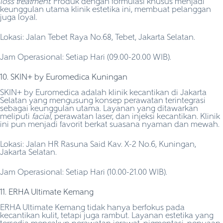
loss treatment
. Produk dengan formulasi khusus menjadi
keunggulan utama klinik estetika ini, membuat pelanggan
juga loyal.
Lokasi: Jalan Tebet Raya No.68, Tebet, Jakarta Selatan.
Jam Operasional: Setiap Hari (09.00-20.00 WIB).
10. SKIN+ by Euromedica Kuningan
SKIN+ by Euromedica adalah klinik kecantikan di Jakarta
Selatan yang mengusung konsep perawatan terintegrasi
sebagai keunggulan utama. Layanan yang ditawarkan
meliputi
facial
, perawatan laser, dan injeksi kecantikan. Klinik
ini pun menjadi favorit berkat suasana nyaman dan mewah.
Lokasi: Jalan HR Rasuna Said Kav. X-2 No.6, Kuningan,
Jakarta Selatan.
Jam Operasional: Setiap Hari (10.00-21.00 WIB).
11. ERHA Ultimate Kemang
ERHA Ultimate Kemang tidak hanya berfokus pada
kecantikan kulit, tetapi juga rambut. Layanan estetika yang